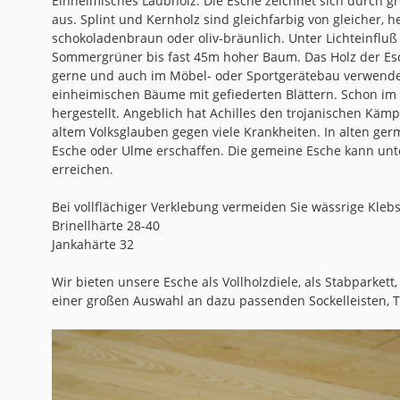
Einheimisches Laubholz. Die Esche zeichnet sich durch gr
aus. Splint und Kernholz sind gleichfarbig von gleicher, he
schokoladenbraun oder oliv-bräunlich. Unter Lichteinfluß
Sommergrüner bis fast 45m hoher Baum. Das Holz der Esch
gerne und auch im Möbel- oder Sportgerätebau verwendet.
einheimischen Bäume mit gefiederten Blättern. Schon i
hergestellt. Angeblich hat Achilles den trojanischen Käm
altem Volksglauben gegen viele Krankheiten. In alten g
Esche oder Ulme erschaffen. Die gemeine Esche kann unt
erreichen.
Bei vollflächiger Verklebung vermeiden Sie wässrige Klebs
Brinellhärte 28-40
Jankahärte 32
Wir bieten unsere Esche als Vollholzdiele, als Stabparkett
einer großen Auswahl an dazu passenden Sockelleisten, 