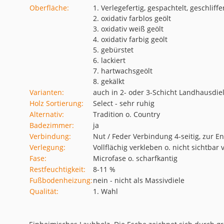
Oberfläche:
1. Verlegefertig, gespachtelt, geschliffe
2. oxidativ farblos geölt
3. oxidativ weiß geölt
4. oxidativ farbig geölt
5. gebürstet
6. lackiert
7. hartwachsgeölt
8. gekälkt
Varianten:
auch in 2- oder 3-Schicht Landhausdiel
Holz Sortierung:
Select - sehr ruhig
Alternativ:
Tradition o. Country
Badezimmer:
ja
Verbindung:
Nut / Feder Verbindung 4-seitig, zur 
Verlegung:
Vollflächig verkleben o. nicht sichtba
Fase:
Microfase o. scharfkantig
Restfeuchtigkeit:
8-11 %
Fußbodenheizung:
nein - nicht als Massivdiele
Qualität:
1. Wahl