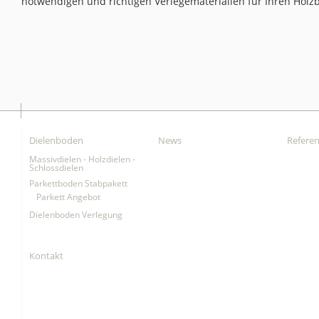
notwendigen und richtigen Verlegematerialien für Ihren Holz
Dielenboden
News
Refere
Massivdielen - Holzdielen -
Schlossdielen
Parkettboden Stabpakett
Parkett Angebot
Dielenboden Verlegung
Kontakt